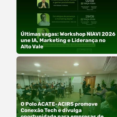
Últimas vagas: Workshop NIAVI 2026
une IA, Marketing e Liderança no
Alto Vale
Com o objetivo de impulsionar a produtividade,
a presença digital e a gestão nas empresas do
O Polo ACATE-ACIRS promove
Alto Vale, o Núcleo de Tecnologia da Informação
Conexão Tech e divulga
(NIAVI), Polo ACATE-ACIRS, realiza a edição
oportunidade para empresas de