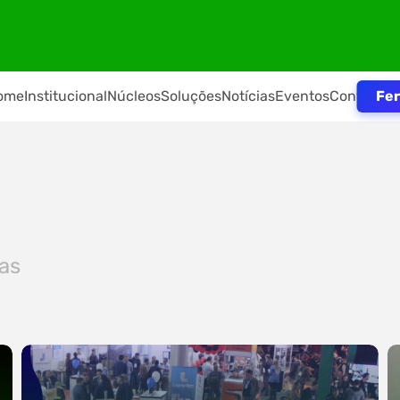
Fer
ome
Institucional
Núcleos
Soluções
Notícias
Eventos
Contato
ias