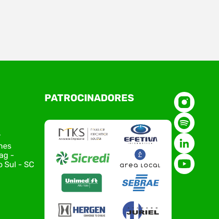
a 09, aconteceu a reunião do Conselho
cleos da Associação Empresarial de Rio
l – ACIRS, reunindo coordenadores,
sentantes e equipe da entidade para o
amento das principais pautas e
jamento das ações para 2026. O
tro marcou o primeiro contato do novo
PATROCINADORES
tivo da ACIRS, Jardel José Busarello,
s núcleos…
r
nes
ag -
 Sul - SC