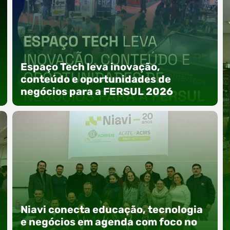
Espaço Tech leva inovação,
conteúdo e oportunidades de
negócios para a FERSUL 2026
A 15ª FERSUL – Feira Multissetorial do Alto Vale
do Itajaí acontece nos dias 12, 13 e 14 de agosto
Niavi conecta educação, tecnologia
de 2026, no Centro de Eventos Hermann
Purnhagen, e contará com uma programação
e negócios em agenda com foco no