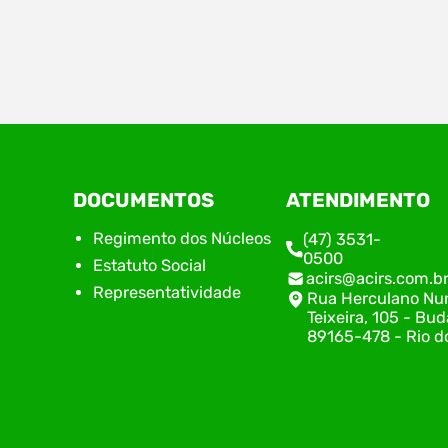
Estão abertas, a partir do dia 09 de abril, as
No di
inscrições para a 5ª edição do Prêmio de
de Nú
Inovação Acirs, iniciativa do Núcleo de
do Su
Inovação da Associação Empresarial de Rio do
repre
Sul (ACIRS), em parceria com o Centro de
alinh
Inovação Norberto Frahm (CINF). Neste ano, o
plane
prêmio traz como tema “Coragem Move.
encon
DOCUMENTOS
ATENDIMENTO
Inovação Transforma.”, destacando…
execu
com o
Regimento dos Núcleos
(47) 3531-
0500
Estatuto Social
acirs@acirs.com.b
Representatividade
Rua Herculano Nu
Teixeira, 105 - Bud
89165-478 - Rio do