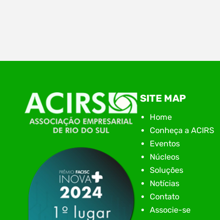
Ontem (28), aconteceu na Associação
Empresarial de Rio do Sul – ACIRS, a plenária
regional do Alto Vale. Mais uma etapa no Voz
Única. O Voz Única no Alto Vale tem como
objetivo além do diagnósticos das demandas,
também ver os desafios, apontar os caminhos
e acompanhar cada pleito encaminhado ao
SITE MAP
poder público com transparência.…
Home
Conheça a ACIRS
Eventos
Núcleos
Soluções
Notícias
Contato
Associe-se