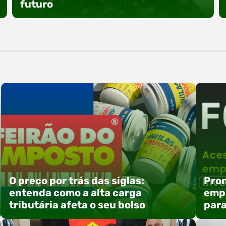
especial voltada à tecnologia, inovação e
futuro
empreendedorismo. Durante os três dias de
feira, o Espaço Tech será um dos palcos
temáticos do…
O Polo ACATE-ACIRS promoveu um encontro
com seus nucleados para apresentar iniciativas
voltadas à integração entre educação,
tecnologia e desenvolvimento de negócios. A
atividade reuniu empresas associadas e
convidados em Rio do Sul, com foco na troca de
experiências, capacitação e alinhamento de
ações estratégicas para 2026. Entre os
destaques, esteve a participação da equipe…
O preço por trás das siglas:
Pron
entenda como a alta carga
empr
tributária afeta o seu bolso
para