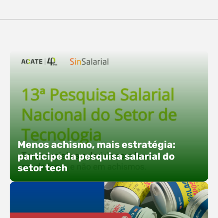
destaques, esteve a participação da equipe…
O Polo ACATE-ACIRS confirma presença na
Fersul como expositor e com uma proposta bem
direta: transformar o espaço em um ponto ativo
de conexões e oportunidades. Ao lado do polo, 13
empresas associadas integram o espaço tech,
que estará conectado a um dos palcos
alternativos do evento. A presença conjunta
fortalece o ecossistema e amplia…
Menos achismo, mais estratégia:
participe da pesquisa salarial do
setor tech