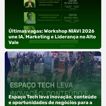
Últimas vagas: Workshop NIAVI 2026
une IA, Marketing e Liderança no Alto
Vale
Com o objetivo de impulsionar a produtividade, a
presença digital e a gestão nas empresas do
Espaço Tech leva inovação, conteúdo
Alto Vale, o Núcleo de Tecnologia da Informação
(NIAVI), Polo ACATE-ACIRS, realiza a edição
e oportunidades de negócios para a