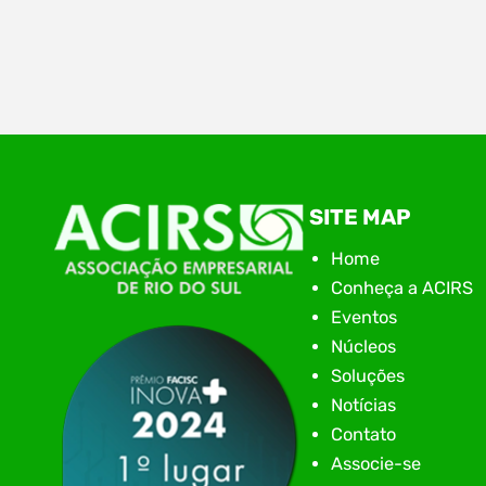
Ontem (28), aconteceu na Associação
Empresarial de Rio do Sul – ACIRS, a plenária
regional do Alto Vale. Mais uma etapa no Voz
Única. O Voz Única no Alto Vale tem como
objetivo além do diagnósticos das demandas,
também ver os desafios, apontar os caminhos
e acompanhar cada pleito encaminhado ao
SITE MAP
poder público com transparência.…
Home
Conheça a ACIRS
Eventos
Núcleos
Soluções
Notícias
Contato
Associe-se