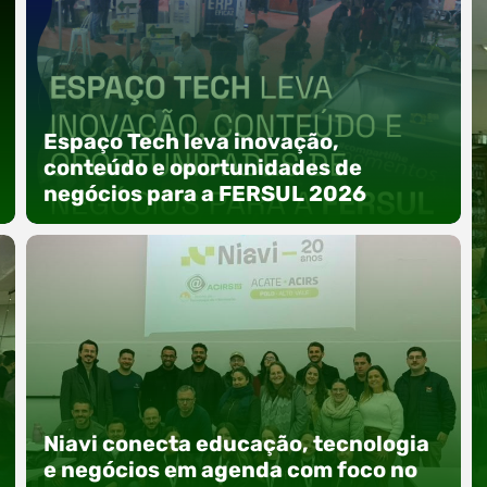
Espaço Tech leva inovação,
conteúdo e oportunidades de
negócios para a FERSUL 2026
A 15ª FERSUL – Feira Multissetorial do Alto Vale
do Itajaí acontece nos dias 12, 13 e 14 de agosto
Niavi conecta educação, tecnologia
de 2026, no Centro de Eventos Hermann
Purnhagen, e contará com uma programação
e negócios em agenda com foco no