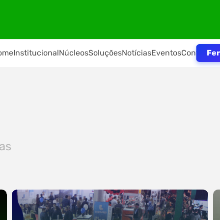
Fer
ome
Institucional
Núcleos
Soluções
Notícias
Eventos
Contato
ias