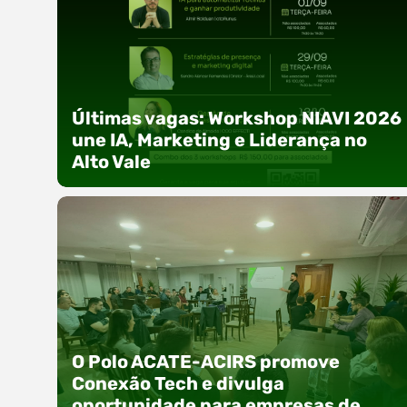
Últimas vagas: Workshop NIAVI 2026
une IA, Marketing e Liderança no
Alto Vale
Com o objetivo de impulsionar a produtividade,
a presença digital e a gestão nas empresas do
O Polo ACATE-ACIRS promove
Alto Vale, o Núcleo de Tecnologia da Informação
Conexão Tech e divulga
(NIAVI), Polo ACATE-ACIRS, realiza a edição
oportunidade para empresas de