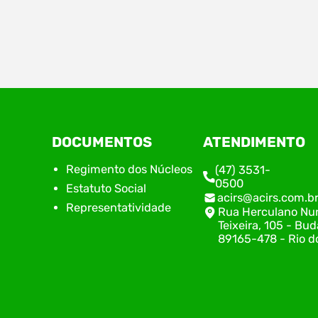
Estão abertas, a partir do dia 09 de abril, as
No di
inscrições para a 5ª edição do Prêmio de
de Nú
Inovação Acirs, iniciativa do Núcleo de
do Su
Inovação da Associação Empresarial de Rio do
repre
Sul (ACIRS), em parceria com o Centro de
alinh
Inovação Norberto Frahm (CINF). Neste ano, o
plane
prêmio traz como tema “Coragem Move.
encon
DOCUMENTOS
ATENDIMENTO
Inovação Transforma.”, destacando…
execu
com o
Regimento dos Núcleos
(47) 3531-
0500
Estatuto Social
acirs@acirs.com.b
Representatividade
Rua Herculano Nu
Teixeira, 105 - Bud
89165-478 - Rio do