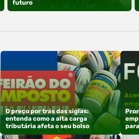
especial voltada à tecnologia, inovação e
futuro
empreendedorismo. Durante os três dias de
feira, o Espaço Tech será um dos palcos
temáticos do…
O Polo ACATE-ACIRS promoveu um encontro
com seus nucleados para apresentar iniciativas
voltadas à integração entre educação,
tecnologia e desenvolvimento de negócios. A
atividade reuniu empresas associadas e
convidados em Rio do Sul, com foco na troca de
experiências, capacitação e alinhamento de
ações estratégicas para 2026. Entre os
destaques, esteve a participação da equipe…
O preço por trás das siglas:
Pron
entenda como a alta carga
empr
tributária afeta o seu bolso
para