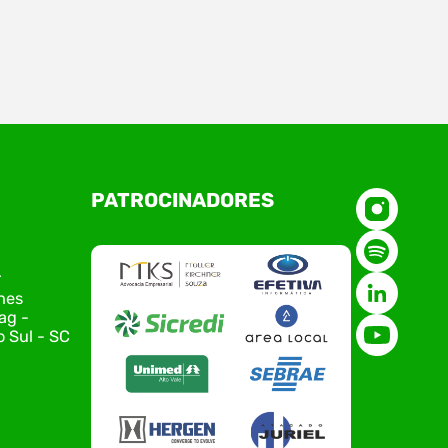
a 09, aconteceu a reunião do Conselho
cleos da Associação Empresarial de Rio
l – ACIRS, reunindo coordenadores,
sentantes e equipe da entidade para o
amento das principais pautas e
jamento das ações para 2026. O
tro marcou o primeiro contato do novo
PATROCINADORES
tivo da ACIRS, Jardel José Busarello,
s núcleos…
r
nes
ag -
 Sul - SC