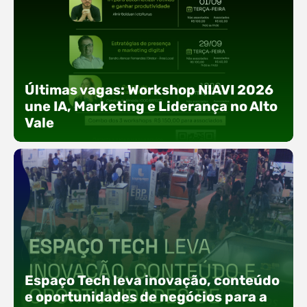
Últimas vagas: Workshop NIAVI 2026
une IA, Marketing e Liderança no Alto
Vale
Com o objetivo de impulsionar a produtividade, a
presença digital e a gestão nas empresas do
Espaço Tech leva inovação, conteúdo
Alto Vale, o Núcleo de Tecnologia da Informação
(NIAVI), Polo ACATE-ACIRS, realiza a edição
e oportunidades de negócios para a