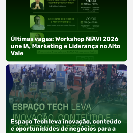
Últimas vagas: Workshop NIAVI 2026
une IA, Marketing e Liderança no Alto
Vale
Com o objetivo de impulsionar a produtividade, a
presença digital e a gestão nas empresas do
Espaço Tech leva inovação, conteúdo
Alto Vale, o Núcleo de Tecnologia da Informação
(NIAVI), Polo ACATE-ACIRS, realiza a edição
e oportunidades de negócios para a