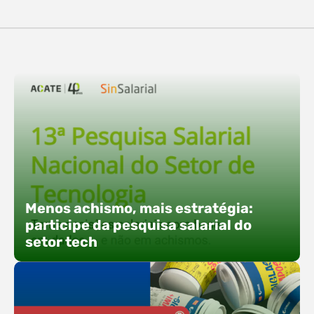
destaques, esteve a participação da equipe…
O Polo ACATE-ACIRS confirma presença na
Fersul como expositor e com uma proposta bem
direta: transformar o espaço em um ponto ativo
de conexões e oportunidades. Ao lado do polo, 13
empresas associadas integram o espaço tech,
que estará conectado a um dos palcos
alternativos do evento. A presença conjunta
fortalece o ecossistema e amplia…
Menos achismo, mais estratégia:
participe da pesquisa salarial do
setor tech