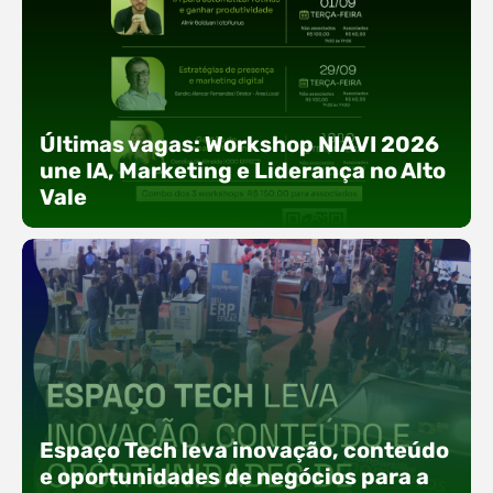
Últimas vagas: Workshop NIAVI 2026
une IA, Marketing e Liderança no Alto
Vale
Com o objetivo de impulsionar a produtividade, a
presença digital e a gestão nas empresas do
Espaço Tech leva inovação, conteúdo
Alto Vale, o Núcleo de Tecnologia da Informação
(NIAVI), Polo ACATE-ACIRS, realiza a edição
e oportunidades de negócios para a