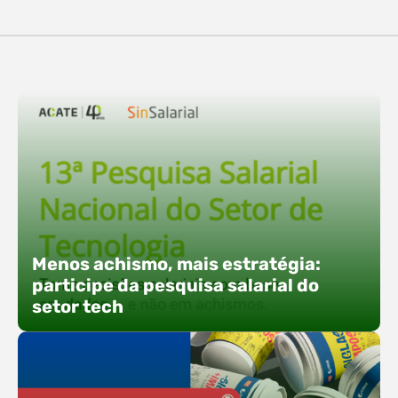
destaques, esteve a participação da equipe…
O Polo ACATE-ACIRS confirma presença na
Fersul como expositor e com uma proposta bem
direta: transformar o espaço em um ponto ativo
de conexões e oportunidades. Ao lado do polo, 13
empresas associadas integram o espaço tech,
que estará conectado a um dos palcos
alternativos do evento. A presença conjunta
fortalece o ecossistema e amplia…
Menos achismo, mais estratégia:
participe da pesquisa salarial do
setor tech